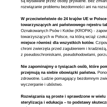
są wydawane przez osoby prywatne. Bez zmian 
rozwiązanie problemu bezdomności ani na rozs
W przeciwieństwie do 24 krajów UE w Polsce
towarzyszących ani państwowego rejestru ta
Oznakowanych Psów i Kotów (KROPiK) - zapowie
towarzyszących w Polsce, na którą wciąż cze
miejsce również dla wszystkich kotów.
Czipow
chroni zwierzęta przed zagubieniem i kradzież
z pseudoschroniskami, pseudohodowlami, porzuc
Nie zapominajmy o tysiącach osób, które p
przejmują na siebie obowiązki państwa.
Ponos
zdrowotne. Ludzie pomagający bezdomnym zwie
wyczerpanie i ubóstwo.
Rozwiązania są proste i sprawdzone w wielu k
sterylizacja i edukacja – to podstawy skut