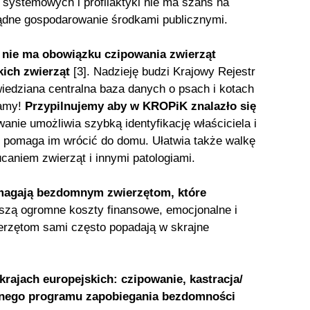
systemowych i profilaktyki nie ma szans na
ądne gospodarowanie środkami publicznymi.
 nie ma obowiązku czipowania zwierząt
kich zwierząt
[3]. Nadzieję budzi Krajowy Rejestr
dziana centralna baza danych o psach i kotach
kamy!
Przypilnujemy aby w KROPiK znalazło się
anie umożliwia szybką identyfikację właściciela i
ą, pomaga im wrócić do domu. Ułatwia także walkę
aniem zwierząt i innymi patologiami.
omagają bezdomnym zwierzętom, które
zą ogromne koszty finansowe, emocjonalne i
rzętom sami często popadają w skrajne
rajach europejskich: czipowanie, kastracja/
ecznego programu zapobiegania bezdomności