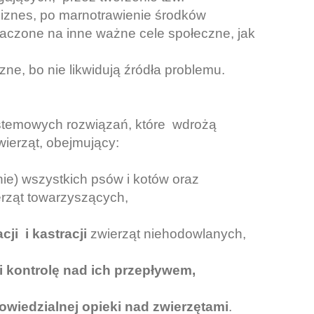
biznes, po marnotrawienie środków
naczone na inne ważne cele społeczne, jak
e, bo nie likwidują źródła problemu.
stemowych rozwiązań, które wdrożą
ierząt, obejmujący:
ie) wszystkich psów i kotów oraz
erząt towarzyszących,
ji i kastracji
zwierząt niehodowlanych,
 kontrolę nad ich przepływem,
wiedzialnej opieki nad zwierzętami
.