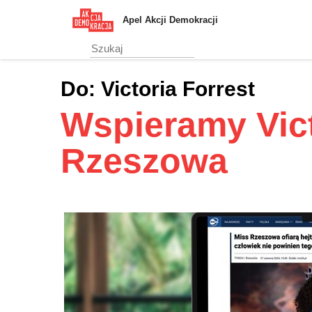
Przejdź
Apel Akcji Demokracji
do
treści
głównej
Do:
Victoria Forrest
Wspieramy Vict
Rzeszowa