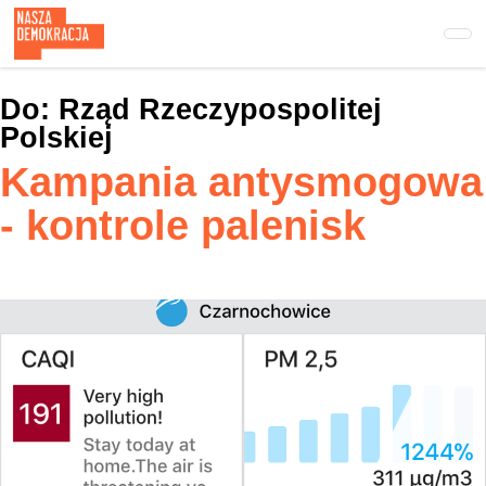
Przejdź
do
treści
głównej
Do:
Rząd Rzeczypospolitej
Polskiej
Kampania antysmogowa
- kontrole palenisk