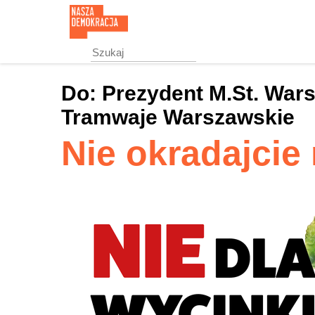
Przejdź
do
treści
głównej
Do:
Prezydent M.St. Wars
Tramwaje Warszawskie
Nie okradajcie