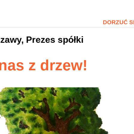
DORZUĆ S
zawy, Prezes spółki
 nas z drzew!