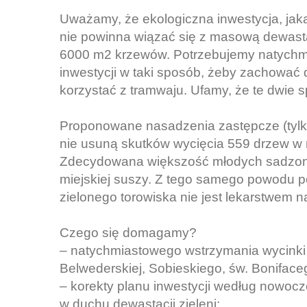
Uważamy, że ekologiczna inwestycja, jak
nie powinna wiązać się z masową dewastac
6000 m2 krzewów. Potrzebujemy natychmi
inwestycji w taki sposób, żeby zachować
korzystać z tramwaju. Ufamy, że te dwie s
Proponowane nasadzenia zastępcze (tylko
nie usuną skutków wycięcia 559 drzew w r
Zdecydowana większość młodych sadzon
miejskiej suszy. Z tego samego powodu 
zielonego torowiska nie jest lekarstwem n
Czego się domagamy?
– natychmiastowego wstrzymania wycinki
Belwederskiej, Sobieskiego, św. Bonifaceg
– korekty planu inwestycji według nowoc
w duchu dewastacji zieleni;