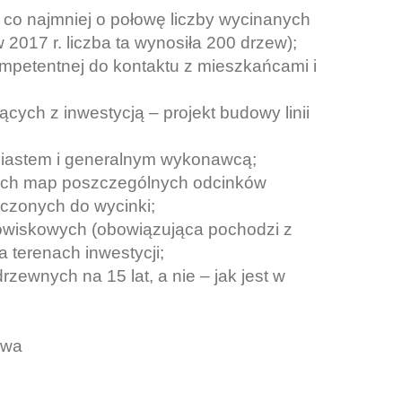
 co najmniej o połowę liczby wycinanych
2017 r. liczba ta wynosiła 200 drzew);
mpetentnej do kontaktu z mieszkańcami i
cych z inwestycją – projekt budowy linii
Miastem i generalnym wykonawcą;
nych map poszczególnych odcinków
czonych do wycinki;
owiskowych (obowiązująca pochodzi z
 terenach inwestycji;
zewnych na 15 lat, a nie – jak jest w
owa