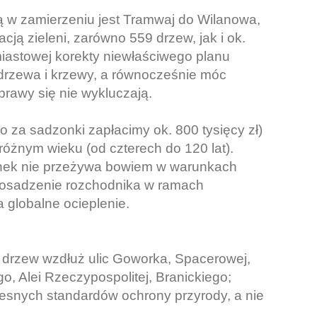
ą w zamierzeniu jest Tramwaj do Wilanowa,
ją zieleni, zarówno 559 drzew, jak i ok.
astowej korekty niewłaściwego planu
 drzewa i krzewy, a równocześnie móc
prawy się nie wykluczają.
 za sadzonki zapłacimy ok. 800 tysięcy zł)
óżnym wieku (od czterech do 120 lat).
ek nie przeżywa bowiem w warunkach
posadzenie rozchodnika w ramach
a globalne ocieplenie.
 drzew wzdłuż ulic Goworka, Spacerowej,
o, Alei Rzeczypospolitej, Branickiego;
zesnych standardów ochrony przyrody, a nie