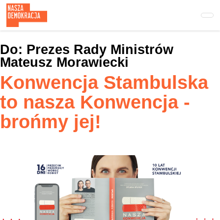
Przejdź
do
treści
głównej
Do:
Prezes Rady Ministrów
Mateusz Morawiecki
Konwencja Stambulska
to nasza Konwencja -
brońmy jej!