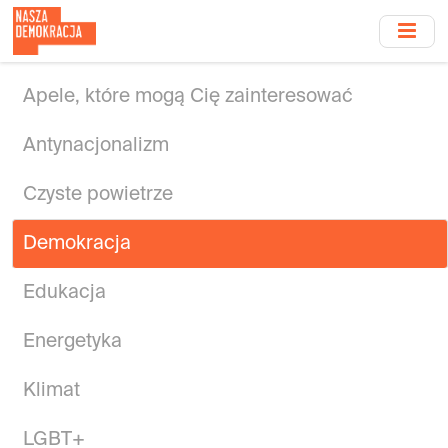
Przejdź
do
treści
głównej
Apele, które mogą Cię zainteresować
Antynacjonalizm
Czyste powietrze
Demokracja
Edukacja
Energetyka
Klimat
LGBT+