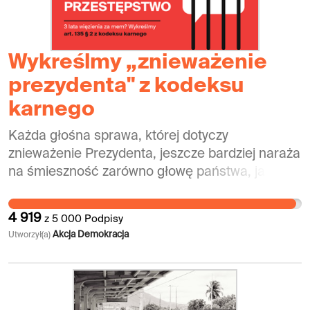
Wykreślmy „znieważenie
prezydenta" z kodeksu
karnego
Każda głośna sprawa, której dotyczy
znieważenie Prezydenta, jeszcze bardziej naraża
na śmieszność zarówno głowę państwa, jak i
polskie państwo, jednocześnie tworząc efekt
mrożący i uderzając w wolność słowa i
4 919
z
5 000
Podpisy
ekspresji. Radny powiatowy z Radomska
Akcja Demokracja
Utworzył(a)
usłyszał zarzut karny za udostępnienie na
Facebooku mema z Shrekiem i Fioną -
bohaterami popularnej bajki. W sprawie mema
powstała 72-stronicowa opinia biegłego,