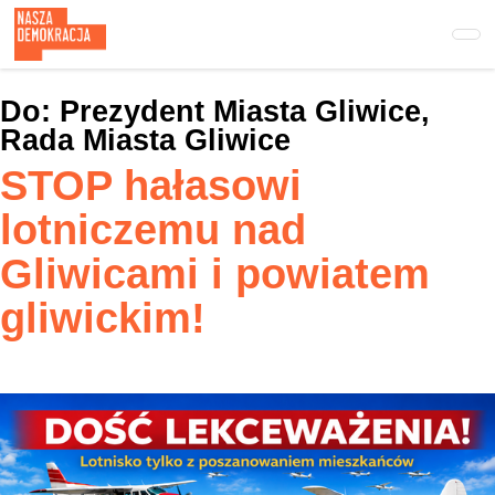
Przejdź
do
treści
głównej
Do:
Prezydent Miasta Gliwice,
Rada Miasta Gliwice
STOP hałasowi
lotniczemu nad
Gliwicami i powiatem
gliwickim!