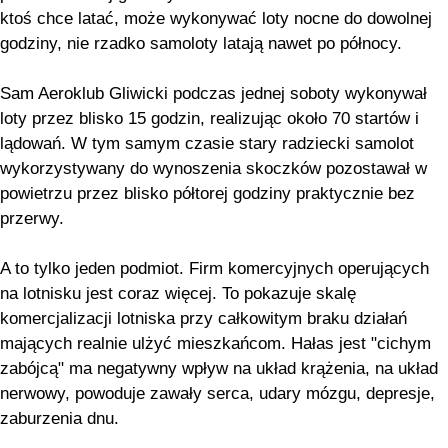
ktoś chce latać, może wykonywać loty nocne do dowolnej
godziny, nie rzadko samoloty latają nawet po północy.
Sam Aeroklub Gliwicki podczas jednej soboty wykonywał
loty przez blisko 15 godzin, realizując około 70 startów i
lądowań. W tym samym czasie stary radziecki samolot
wykorzystywany do wynoszenia skoczków pozostawał w
powietrzu przez blisko półtorej godziny praktycznie bez
przerwy.
A to tylko jeden podmiot. Firm komercyjnych operujących
na lotnisku jest coraz więcej. To pokazuje skalę
komercjalizacji lotniska przy całkowitym braku działań
mających realnie ulżyć mieszkańcom. Hałas jest "cichym
zabójcą" ma negatywny wpływ na układ krążenia, na układ
nerwowy, powoduje zawały serca, udary mózgu, depresje,
zaburzenia dnu.