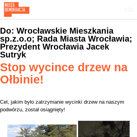
Przejdź
do
treści
głównej
Do:
Wrocławskie Mieszkania
sp.z.o.o; Rada Miasta Wrocławia;
Prezydent Wrocławia Jacek
Sutryk
Stop wycince drzew na
Ołbinie!
Cel, jakim było zatrzymanie wycinki drzew na naszym
podwórzu, został osiągnięty!