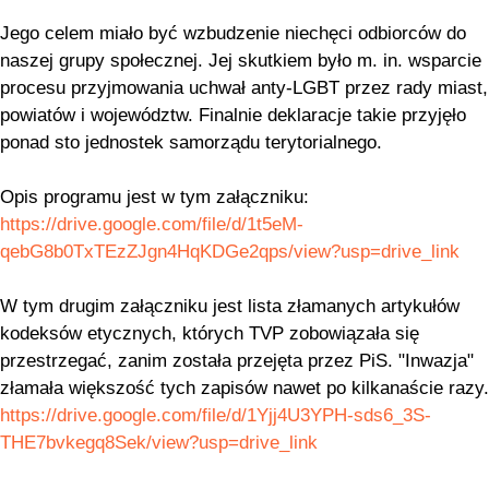
Jego celem miało być wzbudzenie niechęci odbiorców do
naszej grupy społecznej. Jej skutkiem było m. in. wsparcie
procesu przyjmowania uchwał anty-LGBT przez rady miast,
powiatów i województw. Finalnie deklaracje takie przyjęło
ponad sto jednostek samorządu terytorialnego.
Opis programu jest w tym załączniku:
https://drive.google.com/file/d/1t5eM-
qebG8b0TxTEzZJgn4HqKDGe2qps/view?usp=drive_link
W tym drugim załączniku jest lista złamanych artykułów
kodeksów etycznych, których TVP zobowiązała się
przestrzegać, zanim została przejęta przez PiS. "Inwazja"
złamała większość tych zapisów nawet po kilkanaście razy.
https://drive.google.com/file/d/1Yjj4U3YPH-sds6_3S-
THE7bvkegq8Sek/view?usp=drive_link