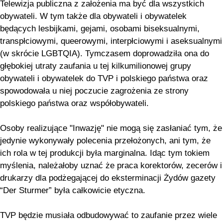
Telewizja publiczna z założenia ma być dla wszystkich
obywateli. W tym także dla obywateli i obywatelek
będących lesbijkami, gejami, osobami biseksualnymi,
transpłciowymi, queerowymi, interpłciowymi i aseksualnymi
(w skrócie LGBTQIA). Tymczasem doprowadziła ona do
głębokiej utraty zaufania u tej kilkumilionowej grupy
obywateli i obywatelek do TVP i polskiego państwa oraz
spowodowała u niej poczucie zagrożenia ze strony
polskiego państwa oraz współobywateli.
Osoby realizujące "Inwazję" nie mogą się zasłaniać tym, że
jedynie wykonywały polecenia przełożonych, ani tym, że
ich rola w tej produkcji była marginalna. Idąc tym tokiem
myślenia, należałoby uznać że praca korektorów, zecerów i
drukarzy dla podżegającej do eksterminacji Żydów gazety
“Der Sturmer” była całkowicie etyczna.
TVP będzie musiała odbudowywać to zaufanie przez wiele