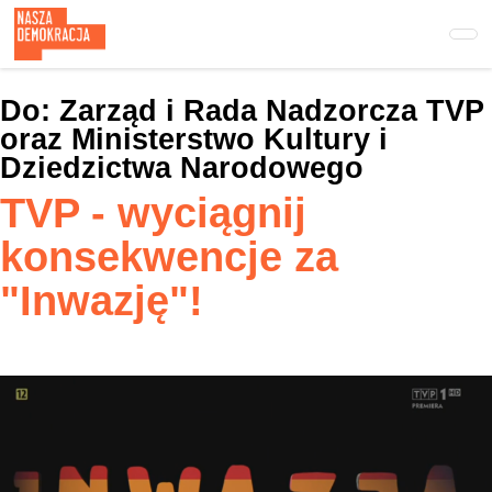
Przejdź
do
treści
głównej
Do:
Zarząd i Rada Nadzorcza TVP
oraz Ministerstwo Kultury i
Dziedzictwa Narodowego
TVP - wyciągnij
konsekwencje za
"Inwazję"!