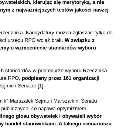
watelskich, kierując się merytoryką, a nie
dnym z najważniejszych testów jakości naszej
 Rzecznika. Kandydatury można zgłaszać tylko do
ości urzędu RPO wciąż brak.
W związku z
emy o wzmocnienie standardów wyboru
ch standardów w procedurze wyboru Rzecznika
iura RPO,
podpisany przez 161 organizacji
Sejmie i Senacie [1].
ik” Marszałek Sejmu i Marszałkini Senatu
ań publicznych, co napawa optymizmem.
ilnego głosu obywatelek i obywateli wybór
y handel stanowiskami. A takiego scenariusza