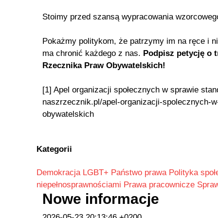
Stoimy przed szansą wypracowania wzorcowego
Pokażmy politykom, że patrzymy im na ręce i nie
ma chronić każdego z nas.
Podpisz petycję o 
Rzecznika Praw Obywatelskich!
[1] Apel organizacji społecznych w sprawie s
naszrzecznik.pl/apel-organizacji-spolecznych-
obywatelskich
Kategorii
Demokracja
LGBT+
Państwo prawa
Polityka spo
niepełnosprawnościami
Prawa pracownicze
Spraw
Nowe informacje
2026-05-23 20:13:46 +0200