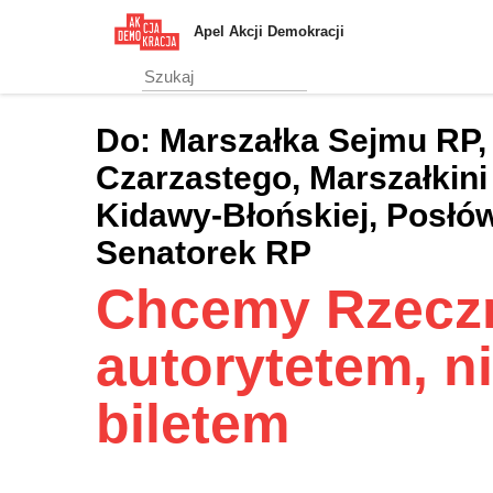
Przejdź
Apel Akcji Demokracji
do
treści
głównej
Do:
Marszałka Sejmu RP,
Czarzastego, Marszałkini
Kidawy-Błońskiej, Posłów
Senatorek RP
Chcemy Rzeczn
autorytetem, n
biletem