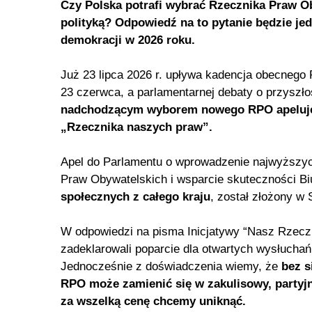
Czy Polska potrafi wybrać Rzecznika Praw Oby
polityką? Odpowiedź na to pytanie będzie je
demokracji w 2026 roku.
Już 23 lipca 2026 r. upływa kadencja obecnego
23 czerwca, a parlamentarnej debaty o przyszł
nadchodzącym wyborem nowego RPO apeluj
„Rzecznika naszych praw”.
Apel do Parlamentu o wprowadzenie najwyższy
Praw Obywatelskich i wsparcie skuteczności B
społecznych z całego kraju
, został złożony w 
W odpowiedzi na pisma Inicjatywy “Nasz Rzeczn
zadeklarowali poparcie dla otwartych wysłuch
Jednocześnie z doświadczenia wiemy, że
bez s
RPO może zamienić się w zakulisowy, partyjn
za wszelką cenę chcemy uniknąć.