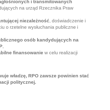
agłośnionych i transmitowanych
dujących na urząd Rzecznika Praw
ntującej niezależność
, doświadczenie i
u o rzetelne wysłuchania publiczne i
ublicznego osób kandydujących na
P
,
abilne finansowanie
w celu realizacji
rawuje władzę, RPO zawsze powinien stać
macji politycznej.