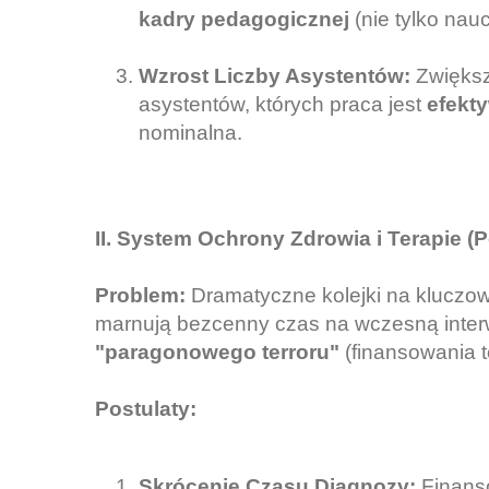
kadry pedagogicznej
(nie tylko nau
Wzrost Liczby Asystentów:
Zwiększ
asystentów, których praca jest
efekt
nominalna.
II. System Ochrony Zdrowia i Terapie (P
Problem:
Dramatyczne kolejki na kluczow
marnują bezcenny czas na wczesną inter
"paragonowego terroru"
(finansowania te
Postulaty:
Skrócenie Czasu Diagnozy:
Finans