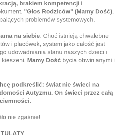
racją, brakiem kompetencji i
dokument,
"Głos Rodziców" (Mamy Dość)
,
h, palących problemów systemowych.
sama na siebie
. Choć istnieją chwalebne
tów i placówek, system jako całość jest
go udowadniania stanu naszych dzieci i
 kieszeni.
Mamy Dość
bycia obwinianymi i
hcę podkreślić: świat nie świeci na
adomości Autyzmu. On świeci przez całą
 ciemności.
ło nie zgaśnie!
STULATY