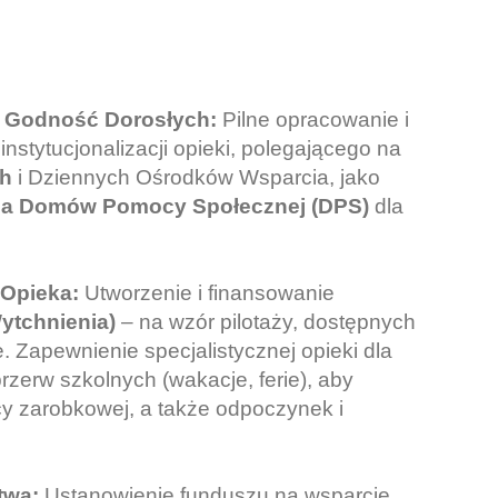
 i Godność Dorosłych:
Pilne opracowanie i
stytucjonalizacji opieki, polegającego na
ch
i Dziennych Ośrodków Wsparcia, jako
 dla Domów Pomocy Społecznej (DPS)
dla
 Opieka:
Utworzenie i finansowanie
ytchnienia)
– na wzór pilotaży, dostępnych
 Zapewnienie specjalistycznej opieki dla
zerw szkolnych (wakacje, ferie), aby
y zarobkowej, a także odpoczynek i
twa:
Ustanowienie funduszu na wsparcie