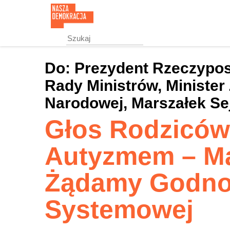
Przejdź
do
treści
głównej
Do:
Prezydent Rzeczyposp
Rady Ministrów, Minister 
Narodowej, Marszałek Sej
Głos Rodziców 
Autyzmem – M
Żądamy Godnoś
Systemowej