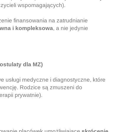
czycieli wspomagających).
enie finansowania na zatrudnianie
ywna i kompleksowa
, a nie jedynie
ostulaty dla MZ)
e usługi medyczne i diagnostyczne, które
wencję. Rodzice są zmuszeni do
rapii prywatnie).
owanie placówek umożliwiające
skrócenie