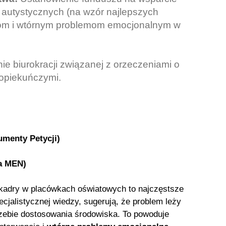
 autystycznych (na wzór najlepszych
ękom i wtórnym problemom emocjonalnym w
e biurokracji związanej z orzeczeniami o
 opiekuńczymi.
umenty Petycji)
la MEN)
j kadry w placówkach oświatowych to najczęstsze
pecjalistycznej wiedzy, sugerują, że problem leży
zebie dostosowania środowiska. To powoduje