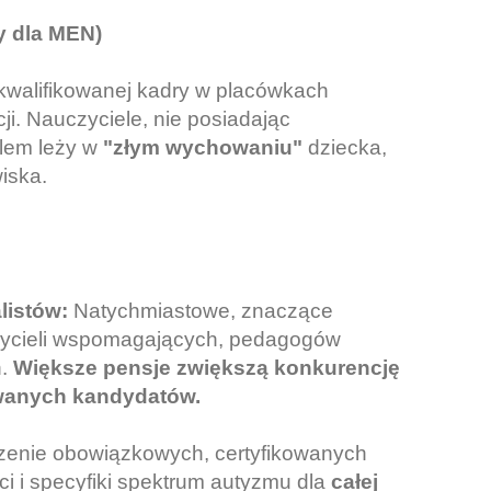
ty dla MEN)
ykwalifikowanej kadry w placówkach
ji. Nauczyciele, nie posiadając
blem leży w
"złym wychowaniu"
dziecka,
iska.
listów:
Natychmiastowe, znaczące
zycieli wspomagających, pedagogów
h.
Większe pensje zwiększą konkurencję
owanych kandydatów.
nie obowiązkowych, certyfikowanych
i i specyfiki spektrum autyzmu dla
całej