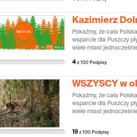
zignorować. Zbudujmy wi
na przekazanie solidarn
oraz lokalnej społecznośc
Kazimierz Dol
nich dużo znaczy.
Pokażmy, że cała Polska
wsparcie dla Puszczy pły
wiele miast jednocześnie
domagać się zakończenia
4
z
100
Podpisy
zignorować. Zbudujmy wi
na przekazanie solidarn
oraz lokalnej społecznośc
WSZYSCY w ob
nich dużo znaczy.
Pokażmy, że cała Polska
wsparcie dla Puszczy pły
wiele miast jednocześnie
domagać się zakończenia
zignorować. Zbudujmy wi
19
z
100
Podpisy
na przekazanie solidarn