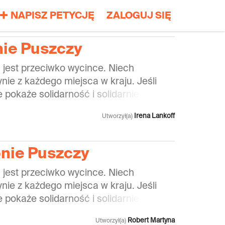
NAPISZ PETYCJĘ
ZALOGUJ SIĘ
nie Puszczy
 jest przeciwko wycince. Niech
nie z każdego miejsca w kraju. Jeśli
 pokaże solidarność i solidarnie będzie
 wycinki, politycy nie będą mogli tego
Irena Lankoff
Utworzył(a)
elki ruch społeczny. Jest to też sposób
ości i wsparcia aktywistom i aktywistkom
i, którzy działają na miejscu. To dla
nie Puszczy
 jest przeciwko wycince. Niech
nie z każdego miejsca w kraju. Jeśli
 pokaże solidarność i solidarnie będzie
 wycinki, politycy nie będą mogli tego
Robert Martyna
Utworzył(a)