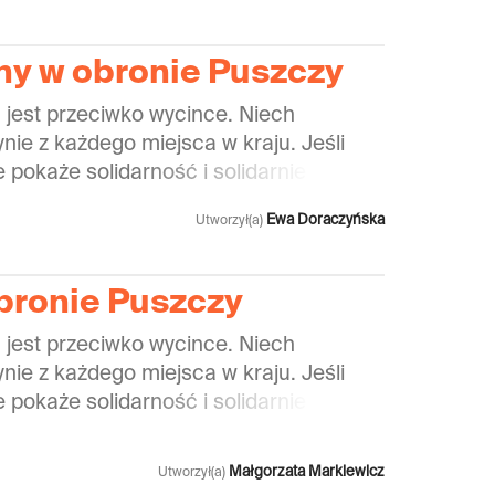
elki ruch społeczny. Jest to też sposób
ości i wsparcia aktywistom i aktywistkom
i, którzy działają na miejscu. To dla
ny w obronie Puszczy
 jest przeciwko wycince. Niech
nie z każdego miejsca w kraju. Jeśli
 pokaże solidarność i solidarnie będzie
 wycinki, politycy nie będą mogli tego
Ewa Doraczyńska
Utworzył(a)
elki ruch społeczny. Jest to też sposób
ości i wsparcia aktywistom i aktywistkom
i, którzy działają na miejscu. To dla
ronie Puszczy
 jest przeciwko wycince. Niech
nie z każdego miejsca w kraju. Jeśli
 pokaże solidarność i solidarnie będzie
 wycinki, politycy nie będą mogli tego
elki ruch społeczny. Jest to też sposób
Małgorzata Markiewicz
Utworzył(a)
ości i wsparcia aktywistom i aktywistkom