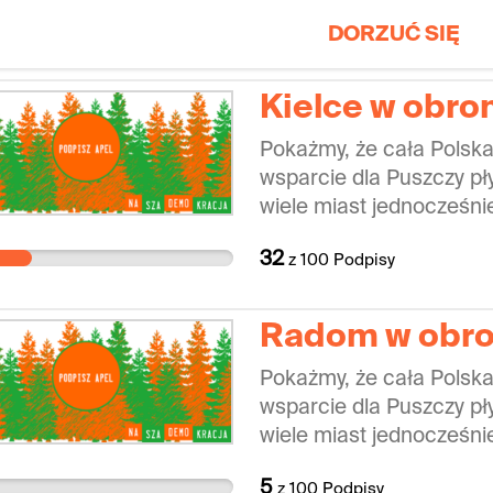
DORZUĆ SIĘ
Kielce w obro
Pokażmy, że cała Polska
wsparcie dla Puszczy pły
wiele miast jednocześnie
domagać się zakończenia
32
z
100
Podpisy
zignorować. Zbudujmy wi
na przekazanie solidarn
oraz lokalnej społecznośc
Radom w obro
nich dużo znaczy.
Pokażmy, że cała Polska
wsparcie dla Puszczy pły
wiele miast jednocześnie
domagać się zakończenia
5
z
100
Podpisy