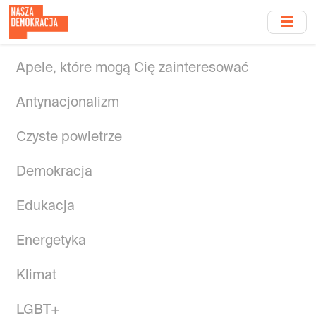
Przejdź
do
treści
głównej
Apele, które mogą Cię zainteresować
Antynacjonalizm
Czyste powietrze
Demokracja
Edukacja
Energetyka
Klimat
LGBT+