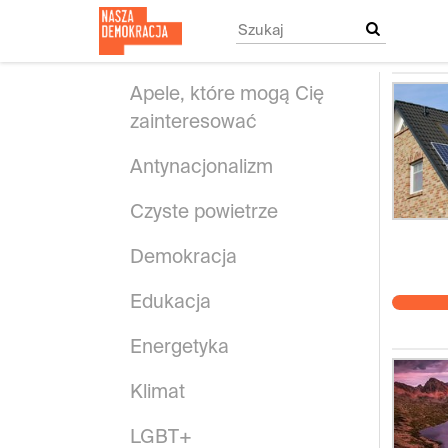
Przejdź
do
treści
głównej
Apele, które mogą Cię
zainteresować
Antynacjonalizm
Czyste powietrze
Demokracja
Edukacja
Energetyka
Klimat
LGBT+