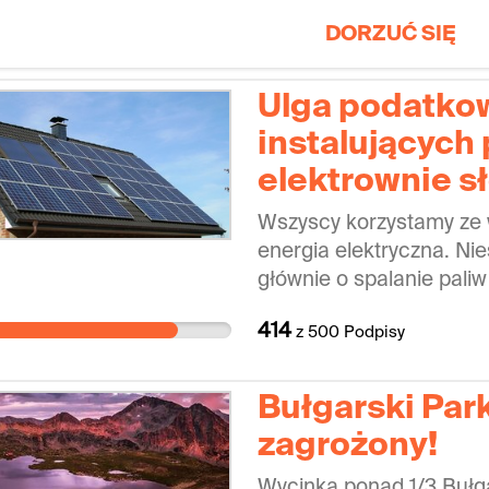
DORZUĆ SIĘ
Ulga podatkow
instalującyc
elektrownie s
Wszyscy korzystamy ze w
energia elektryczna. Nies
głównie o spalanie paliw
CO2 oraz zanieczyszcze
414
z
500
Podpisy
przyczynia się do efektu
uwagi na wyczerpywanie s
stale wzrastającą cenę e
Bułgarski Par
nadzieją dla Świata, a ta
zagrożony!
pozwalających produkow
Źródeł Energii, jakim je
Wycinka ponad 1/3 Buł