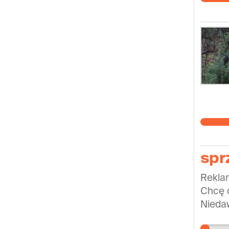
spr
Reklam
Chcę o
Niedaw
sam pr