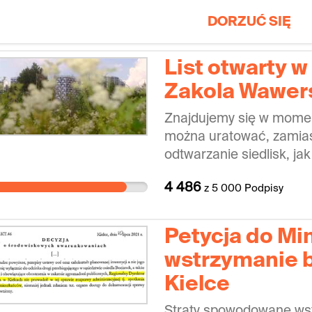
DORZUĆ SIĘ
List otwarty w
Zakola Wawer
Znajdujemy się w momen
można uratować, zamias
odtwarzanie siedlisk, ja
ostatnich latach podjęto
4 486
z
5 000
Podpisy
zabezpieczenia Zakola 
podmokłego – uchwalon
przestrzennego oraz z
Petycja do Min
ramach uchwalonej przez
wstrzymanie b
słuszne wstępne kroki i 
Kielce
pełnej ochrony tego wra
ekosystemu. Niemal cał
Straty spowodowane wst