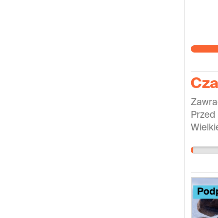
Cza
Zawrac
Przed 
Wielki
unijną
pomysł