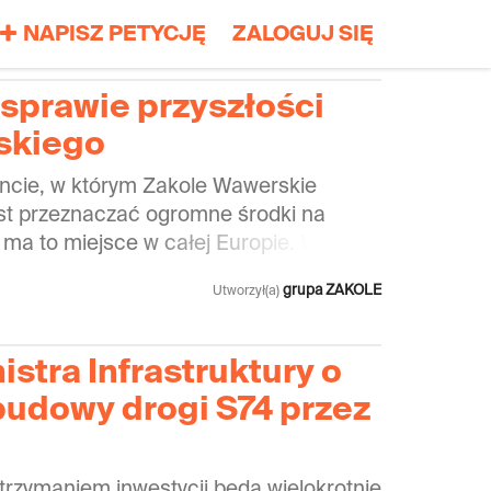
NAPISZ PETYCJĘ
ZALOGUJ SIĘ
 sprawie przyszłości
skiego
cie, w którym Zakole Wawerskie
t przeznaczać ogromne środki na
k ma to miejsce w całej Europie. W
 formalne kroki w kierunku
grupa ZAKOLE
Utworzył(a)
Wawerskiego jako zielonego terenu
o miejscowy plan zagospodarowania
arekomendowano jego ochronę w
istra Infrastruktury o
 miasto Zielonej Wizji Warszawy*. To
udowy drogi S74 przez
deklaracje, które jednak nie zapewniają
żliwego i podatnego na zaburzenia
y obszar Zakola Wawerskiego jest
rzymaniem inwestycji będą wielokrotnie