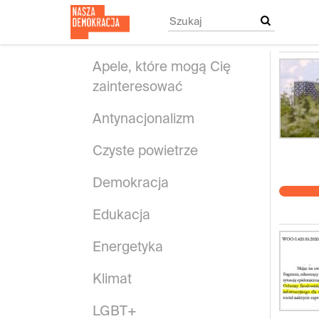
Przejdź
do
treści
głównej
Apele, które mogą Cię
zainteresować
Antynacjonalizm
Czyste powietrze
Demokracja
Edukacja
Energetyka
Klimat
LGBT+