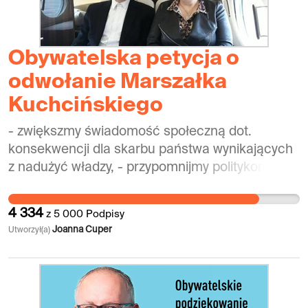
Obywatelska petycja o
odwołanie Marszałka
Kuchcińskiego
- zwiększmy świadomość społeczną dot.
konsekwencji dla skarbu państwa wynikających
z nadużyć władzy, - przypomnijmy politykom, że
władzę sprawują w naszym imieniu i nie mają
prawa działać na szkodę społeczeństwa
4 334
z
5 000
Podpisy
realizując swoje prywatne interesy za pieniądze
Joanna Cuper
Utworzył(a)
podatników.