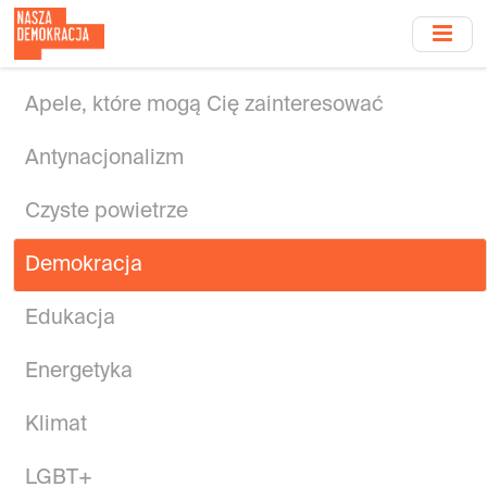
Przejdź
do
treści
głównej
Apele, które mogą Cię zainteresować
Antynacjonalizm
Czyste powietrze
Demokracja
Edukacja
Energetyka
Klimat
LGBT+