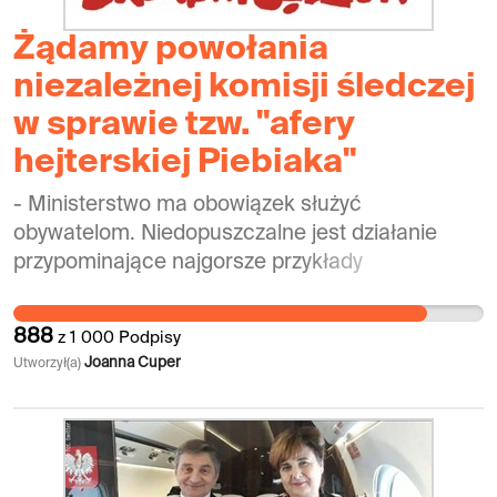
Żądamy powołania
niezależnej komisji śledczej
w sprawie tzw. "afery
hejterskiej Piebiaka"
- Ministerstwo ma obowiązek służyć
obywatelom. Niedopuszczalne jest działanie
przypominające najgorsze przykłady
szkalowania i niszczenia ludzi i przeciwników
politycznych w państwach totalitarnych, - ludzie,
888
z
1 000
Podpisy
którzy łamią prawo, muszą ponieść karę; -
Joanna Cuper
Utworzył(a)
obywatele mają głos - niech nasze żądania będą
widoczne.