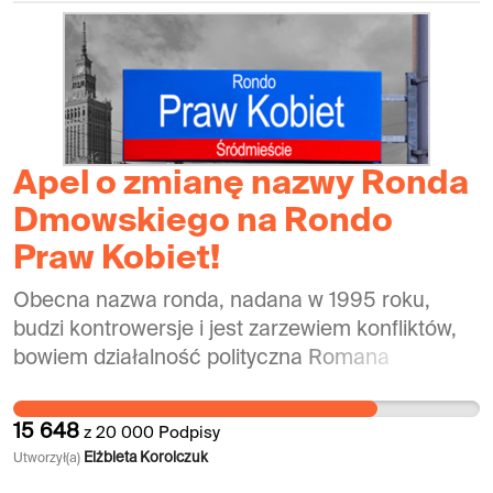
Apel o zmianę nazwy Ronda
Dmowskiego na Rondo
Praw Kobiet!
Obecna nazwa ronda, nadana w 1995 roku,
budzi kontrowersje i jest zarzewiem konfliktów,
bowiem działalność polityczna Romana
Dmowskiego oparta była na idei wykluczania ze
społeczeństwa i narodu grup arbitralnie
15 648
z
20 000
Podpisy
uznanych za niegodne przynależności do niego.
Elżbieta Korolczuk
Utworzył(a)
Uważamy, że czas tę nazwę zmienić. Jako