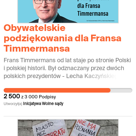
Obywatelskie
podziękowania dla Fransa
Timmermansa
Frans Timmermans od lat staje po stronie Polski
i polskiej historii. Był odznaczany przez dwóch
polskich prezydentów - Lecha Kaczyńskiego i
Bronisława Komorowskiego, odpowiednio
Krzyżem Oficerskim Orderu Zasługi RP IV klasy i
2 500
z
3 000
Podpisy
Krzyżem Wielkim I klasy za zasługi w
Inicjatywa Wolne sądy
Utworzył(a)
popularyzowaniu udziału polskich żołnierzy na
frontach II wojny światowej. Jego
zaangażowanie w obronę niezależności polskich
sądów to kolejny wyraz szacunku dla naszego