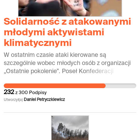
Solidarność z atakowanymi
młodymi aktywistami
klimatycznymi
W ostatnim czasie ataki kierowane są
szczególnie wobec młodych osób z organizacji
„Ostatnie pokolenie”. Poseł Konfederacji
Ryszard Wilk opublikował film jawnie nawołujący
do strzelania do aktywistów klimatycznych. Teraz
232
z
300
Podpisy
dołączył do niego tygodnik Polityka publikujący
Daniel Petryczkiewicz
Utworzył(a)
„satyryczny” obrazek nawiązujący do wpisu
posła, przedstawiający równie brutalną wizję
morderstwa młodych aktywistów z organizacji
Ostatnie Pokolenie. Można nie zgadzać się
metodami, po jakie sięgają aktywiści Ostatniego