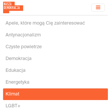
Przejdź
do
treści
głównej
Apele, które mogą Cię zainteresować
Antynacjonalizm
Czyste powietrze
Demokracja
Edukacja
Energetyka
Klimat
LGBT+