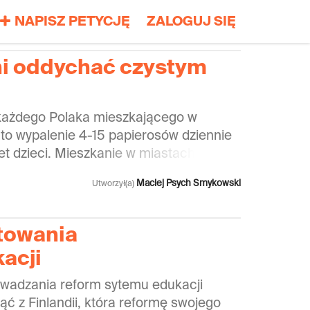
NAPISZ PETYCJĘ
ZALOGUJ SIĘ
ni oddychać czystym
 każdego Polaka mieszkającego w
 to wypalenie 4-15 papierosów dziennie
t dzieci. Mieszkanie w miastach to
a krócej z powodu chorób wywoływanych
Maciej Psych Smykowski
Utworzył(a)
kości. Dlatego prosimy o podpisanie
hnienie go dalej. Za pomoc dziękuję w
a Oddycha.
towania
acji
wadzania reform sytemu edukacji
ąć z Finlandii, która reformę swojego