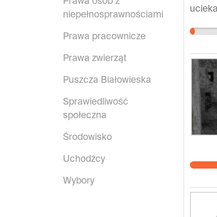
Prawa osób z
ucieka
niepełnosprawnościami
Dajmy 
jedną 
Prawa pracownicze
pokoju
Prawa zwierząt
jest m
Puszcza Białowieska
Sprawiedliwość
społeczna
Środowisko
Uchodźcy
Wybory