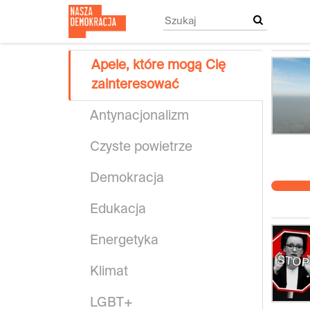
Przejdź
do
treści
głównej
Apele, które mogą Cię
zainteresować
Antynacjonalizm
Czyste powietrze
Demokracja
Edukacja
Energetyka
Klimat
LGBT+