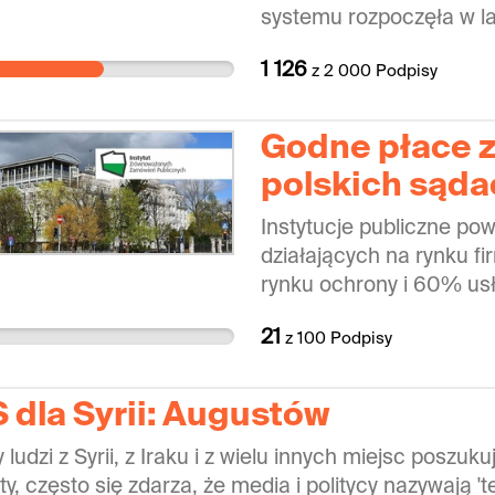
systemu rozpoczęła w l
wieku i przeprowadzała j
1 126
z
2 000
Podpisy
dbając o interes ucznia
widzimy konieczność zap
która nie jest idealna. 
Godne płace z
w czasie, przemyślane 
polskich sąda
zmiana systemu szkolnict
uczniów. Pańskie weto j
Instytucje publiczne po
ogólnopolską debatę na
działających na rynku f
potrzebną i wyważoną, w
rynku ochrony i 60% usł
fakty i badania, nie emoc
standardy, którymi kieru
tak ważnej jak edukacja,
21
z
100
Podpisy
gracze w tych branżach.
kształtowania nowoczes
skutkowała do tej pory m
pozwolić sobie na niep
zatrudnienia we wspomn
 dla Syrii: Augustów
właśnie kierujemy do Pa
media pełne były donies
rozpatrzenie liczymy.
y ludzi z Syrii, z Iraku i z wielu innych miejsc poszu
wypracowujących długie
ty, często się zdarza, że media i politycy nazywają 't
(w tym w sądach), by zw