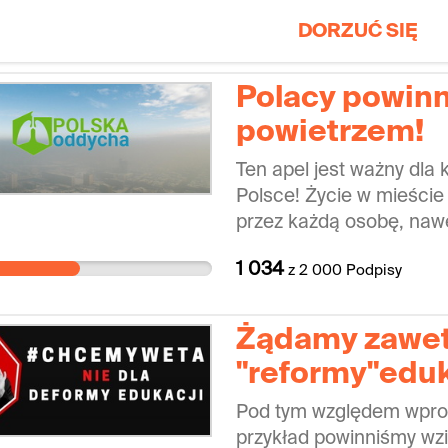
DORZUĆ SIĘ
Polacy powin
powietrzem!
Ten apel jest ważny dla
Polsce! Życie w mieście
przez każdą osobę, nawe
około 20 miesięcy życi
1 034
z
2 000
Podpisy
powietrzem o fatalnej ja
tego apelu i rozpowszec
imieniu kampanii Polsk
Żądamy zawe
"reformy"eduk
Pod tym względem wpro
przykład powinniśmy wzi