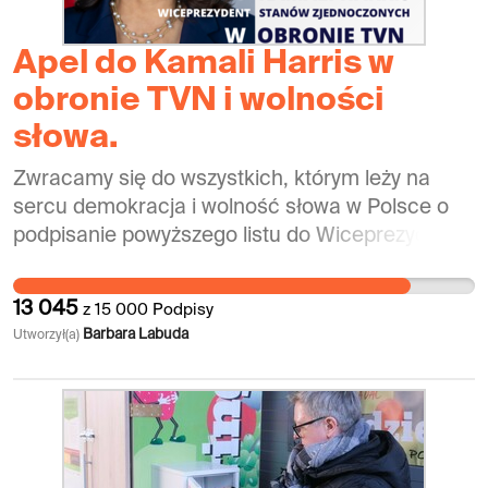
przechodziliśmy z bardzo różnym skutkiem.
Panie Ministrze, czas nagli. Został miesiąc.
Apel do Kamali Harris w
Potrzebne są czyny, czyli jasna deklaracja
obronie TVN i wolności
potrzeby szczepień w szkołach, która rozbroi
słowa.
antyszczepionkowe fakenewsy. I przede
wszystkim potrzebne są akty prawne o
Zwracamy się do wszystkich, którym leży na
obowiązku szczepień i ich egzekwowanie. Panie
sercu demokracja i wolność słowa w Polsce o
Ministrze, niech zatriumfują cnoty Mądrości i
podpisanie powyższego listu do Wiceprezydent
Odwagi.
Kamali Harris.
13 045
z
15 000
Podpisy
Barbara Labuda
Utworzył(a)