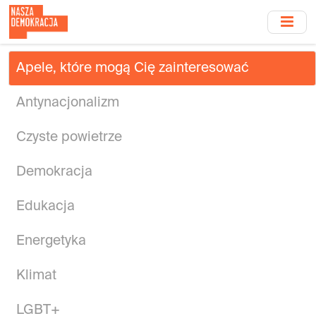
Przejdź
do
treści
głównej
Apele, które mogą Cię zainteresować
Antynacjonalizm
Czyste powietrze
Demokracja
Edukacja
Energetyka
Klimat
LGBT+