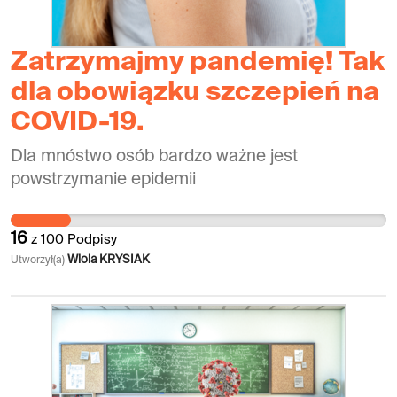
Zatrzymajmy pandemię! Tak
dla obowiązku szczepień na
COVID-19.
Dla mnóstwo osób bardzo ważne jest
powstrzymanie epidemii
16
z
100
Podpisy
Wiola KRYSIAK
Utworzył(a)