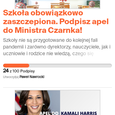
Szkoła obowiązkowo
zaszczepiona. Podpisz apel
do Ministra Czarnka!
Szkoły nie są przygotowane do kolejnej fali
pandemii i zarówno dyrektorzy, nauczyciele, jak i
uczniowie i rodzice nie wiedzą, czego się
spodziewać od września. Zaledwie jedna
czwarta uczennic i uczniów w wieku 12-18 lat jest
24
z
100
Podpisy
zaszczepiona. Nie daje to nie tylko pewności
Paweł Nawrocki
Utworzył(a)
stabilnej, stacjonarnej edukacji, ale i grozi tym,
że szkoły staną się rozsadnikiem zakażeń. Jak
informują specjaliści, wirus w odmianie delta jest
bardziej ekspansywny. To nie jest czas na
półśrodki typu pogadanki, instruktaże
higieniczne czy nawet hybrydy i edubańki. To już