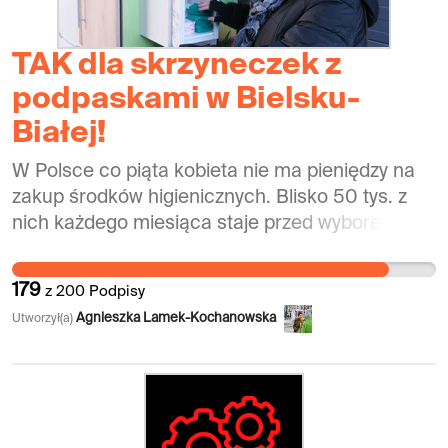
TAK dla skrzyneczek z
podpaskami w Bielsku-
Białej!
W Polsce co piąta kobieta nie ma pieniędzy na
zakup środków higienicznych. Blisko 50 tys. z
nich każdego miesiąca staje przed wyborem:
posiłek czy podpaska. To pokazuje opublikowany
raport z badań na temat miesiączki w Polsce,
179
z
200
Podpisy
który przeprowadzono w lutym 2020 r. na
Agnieszka Lamek-Kochanowska
Utworzył(a)
zlecenie Kulczyk Foundation przez firmę
badawczą Difference. Z raportu, wynika również,
że tylko 1% kobiet dotkniętych ubóstwem
menstruacyjnym udało się do jakiejś instytucji w
poszukiwaniu pomocy. Dlaczego tak mało?